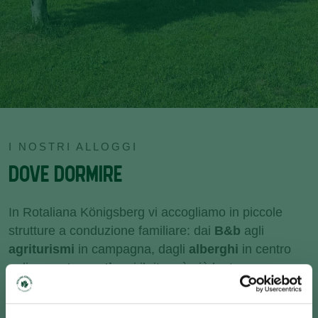
I NOSTRI ALLOGGI
DOVE DORMIRE
In Rotaliana Königsberg vi accogliamo in piccole
strutture a conduzione familiare: dai
B&b
agli
agriturismi
in campagna, dagli
alberghi
in centro
agli
appartamenti
, qui il ritmo è più lento e
l’ospitalità ha un volto autentico.
Scegliete il soggiorno che fa per voi filtrando e