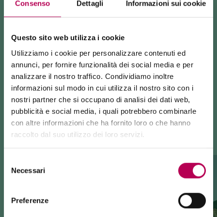
inviando una
richiesta di disponibilità
e preventivo
Consenso
Dettagli
Informazioni sui cookie
alle strutture, senza alcun impegno.
Questo sito web utilizza i cookie
Utilizziamo i cookie per personalizzare contenuti ed
annunci, per fornire funzionalità dei social media e per
analizzare il nostro traffico. Condividiamo inoltre
informazioni sul modo in cui utilizza il nostro sito con i
nostri partner che si occupano di analisi dei dati web,
TI POTREBBE INTERESSARE
pubblicità e social media, i quali potrebbero combinarle
con altre informazioni che ha fornito loro o che hanno
raccolto dal suo utilizzo dei loro servizi.
24 luglio 2026
FUNIVIA MONTE DI MEZZOCORONA CHIUSA PER LAVORI
Selezione
Necessari
La funivia del Monte di Mezzocorona è
chiusa per lavori
del
di rinnovo
dell'impianto.
consenso
La località Monte è raggiungibile
esclusivamente a piedi
tramite: sentiero SAT500, Strada delle Longhe, via Ferrata
Preferenze
Burrone Giovanelli.
Durata lavori: almeno 10 mesi