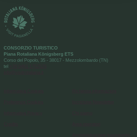
CONSORZIO TURISTICO
Piana Rotaliana Königsberg ETS
Corso del Popolo, 35 - 38017 - Mezzolombardo (TN)
tel
+39 0461 1752525
info@visitrotaliana.it
Informativa Cookies
Richiesta informazioni
Preferenze Cookies
Iscrizione Newsletter
Informativa Privacy
Chi siamo
Credits
Area operatori
Amministrazione trasparente