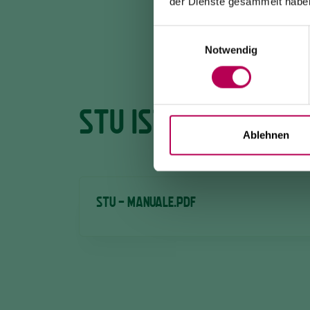
der Dienste gesammelt habe
Einwilligungsauswahl
Notwendig
STU ISTAT
Ablehnen
STU - MANUALE.PDF