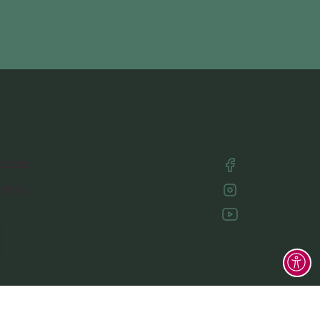
ordern
nement