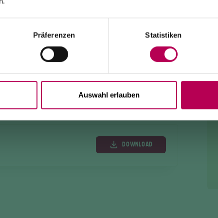
n.
Der Ort Monte ist
ausschließlich zu Fuß erreichbar
über:
den SAT-500-Wanderweg, die Strada delle Longhe oder
den Klettersteig Burrone Giovanelli.
Dauer der Arbeiten: mindestens 10 Monate
Präferenzen
Statistiken
Auswahl erlauben
DOWNLOAD