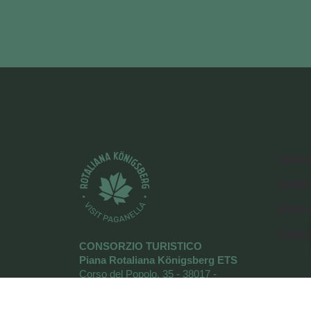
Informa
Cookie-
Allgeme
Danks
CONSORZIO TURISTICO
Piana Rotaliana Königsberg ETS
Corso del Popolo, 35 - 38017 -
Mezzolombardo (TN)
tel
+39 0461 1752525