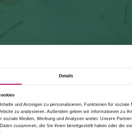
Details
Cookies
24. Juli 2026
SEILBAHN MONTE DI MEZZOCORONA WEGEN
nhalte und Anzeigen zu personalisieren, Funktionen für soziale
Website zu analysieren. Außerdem geben wir Informationen zu I
WARTUNGSARBEITEN GESCHLOSSEN
r soziale Medien, Werbung und Analysen weiter. Unsere Partner
 Daten zusammen, die Sie ihnen bereitgestellt haben oder die s
Die Seilbahn von Monte di Mezzocorona ist
wegen
Modernisierungsarbeiten an der Anlage geschlossen
.