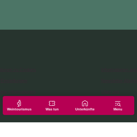
tionen zu Cookies
Informationen anf
Einstellungen
Newsletter-Abon
ine Informationen
Uber uns
agungen
Weintourismus
Was tun
Unterkünfte
Menu