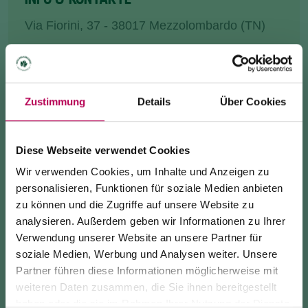
Via Fiorini, 37 - 38017 Mezzolombardo (TN)
farmaciarotaliana@gmail.com
+390461081151
Zustimmung
Details
Über Cookies
Diese Webseite verwendet Cookies
ANREISE
Wir verwenden Cookies, um Inhalte und Anzeigen zu
personalisieren, Funktionen für soziale Medien anbieten
INFO ANFRAGE
zu können und die Zugriffe auf unsere Website zu
analysieren. Außerdem geben wir Informationen zu Ihrer
Verwendung unserer Website an unsere Partner für
soziale Medien, Werbung und Analysen weiter. Unsere
Sie finden uns im
Partner führen diese Informationen möglicherweise mit
24. Juli 2026
weiteren Daten zusammen, die Sie ihnen bereitgestellt
Einkaufszentrum
Rotalcenter
in
Mezzolombardo
.
SEILBAHN MONTE DI MEZZOCORONA WEGEN
haben oder die sie im Rahmen Ihrer Nutzung der Dienste