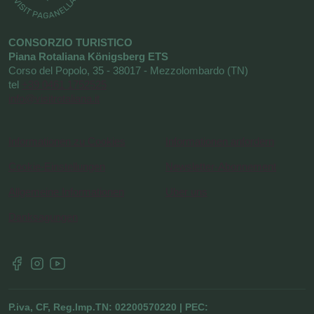
CONSORZIO TURISTICO
Piana Rotaliana Königsberg ETS
Corso del Popolo, 35 - 38017 - Mezzolombardo (TN)
tel
+39 0461 1752525
info@visitrotaliana.it
Informationen zu Cookies
Informationen anfordern
Cookie-Einstellungen
Newsletter-Abonnement
Allgemeine Informationen
Uber uns
Danksagungen
P.iva, CF, Reg.Imp.TN: 02200570220 | PEC: