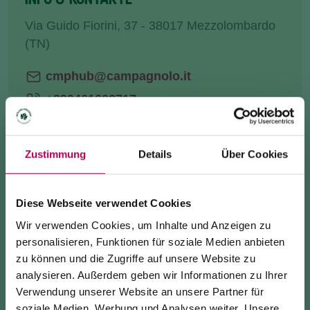
Via Guido Fiorini, 37 - 38017 Mezzolombardo
(TN)
cmphub@campagnolo.it
+390461602717
Website
Zustimmung
Details
Über Cookies
ANREISE
Diese Webseite verwendet Cookies
INFO ANFRAGE
Wir verwenden Cookies, um Inhalte und Anzeigen zu
personalisieren, Funktionen für soziale Medien anbieten
zu können und die Zugriffe auf unsere Website zu
analysieren. Außerdem geben wir Informationen zu Ihrer
​Unser Shop ist
Sport-
und Outdoor-Enthusiasten
Verwendung unserer Website an unsere Partner für
gewidmet.
soziale Medien, Werbung und Analysen weiter. Unsere