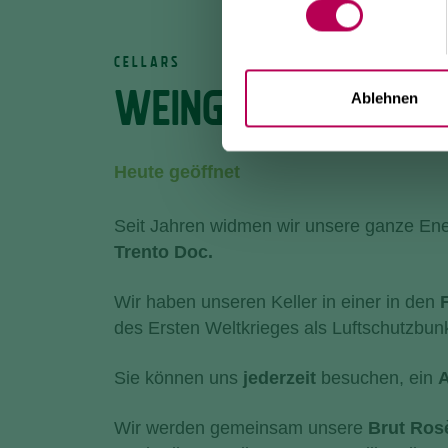
CELLARS
WEINGUT RESS
Ablehnen
Heute geöffnet
Seit Jahren widmen wir unsere ganze Ene
Trento Doc.
Wir haben unseren Keller in einer in den
des Ersten Weltkrieges als Luftschutzbun
Sie können uns
jederzeit
besuchen, ein
A
Wir werden gemeinsam unsere
Brut Ros