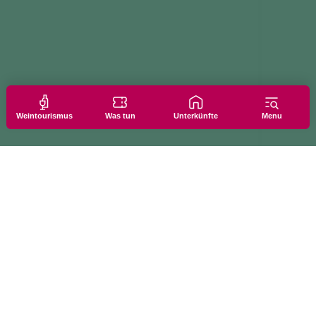
Weintourismus
Was tun
Unterkünfte
Menu