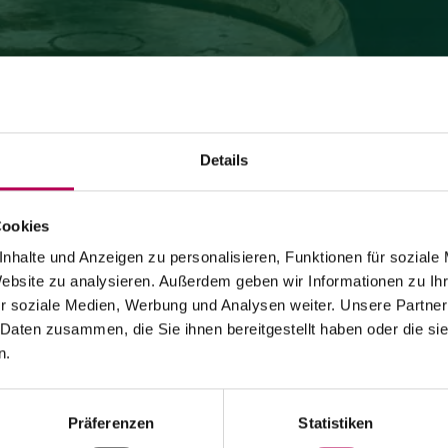
Details
Cookies
24. Juli 2026
SEILBAHN MONTE DI MEZZOCORONA WEGEN
nhalte und Anzeigen zu personalisieren, Funktionen für soziale
Website zu analysieren. Außerdem geben wir Informationen zu I
WARTUNGSARBEITEN GESCHLOSSEN
r soziale Medien, Werbung und Analysen weiter. Unsere Partner
 Daten zusammen, die Sie ihnen bereitgestellt haben oder die s
Die Seilbahn von Monte di Mezzocorona ist
wegen
Modernisierungsarbeiten an der Anlage geschlossen
.
n.
Der Ort Monte ist
ausschließlich zu Fuß erreichbar
über:
den SAT-500-Wanderweg, die Strada delle Longhe oder
den Klettersteig Burrone Giovanelli.
Dauer der Arbeiten: mindestens 10 Monate
Präferenzen
Statistiken