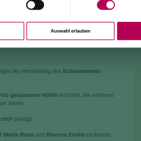
Auswahl erlauben
rgie der Herstellung des
Schaumweins
Fels gehauenen Höhle
errichtet, die während
ker diente.
nruf
genügt!
è Maria Rosa
und
Riserva Emilio
probieren: