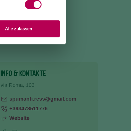
Alle zulassen
INFO & KONTAKTE
via Roma, 103
spumanti.ress@gmail.com
+393478511776
Website