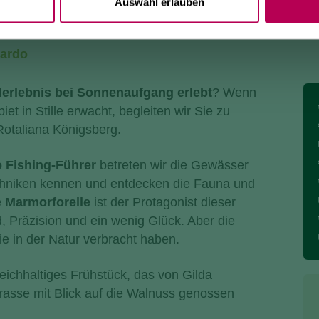
 NOCE: ANGELN UND FRÜHS
Auswahl erlauben
bardo
erlebnis bei Sonnenaufgang erlebt
? Wenn
t in Stille erwacht, begleiten wir Sie zu
otaliana Königsberg.
no Fishing-Führer
betreten wir die Gewässer
echniken kennen und entdecken die Fauna und
e
Marmorforelle
ist der Protagonist dieser
, Präzision und ein wenig Glück. Aber die
ie in der Natur verbracht haben.
eichhaltiges Frühstück, das von Gilda
rrasse mit Blick auf die Walnuss genossen