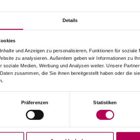
Details
Cookies
24. Juli 2026
SEILBAHN MONTE DI MEZZOCORONA WEGEN
nhalte und Anzeigen zu personalisieren, Funktionen für soziale
Website zu analysieren. Außerdem geben wir Informationen zu I
WARTUNGSARBEITEN GESCHLOSSEN
r soziale Medien, Werbung und Analysen weiter. Unsere Partner
 Daten zusammen, die Sie ihnen bereitgestellt haben oder die s
Die Seilbahn von Monte di Mezzocorona ist
wegen
Modernisierungsarbeiten an der Anlage geschlossen
.
n.
Der Ort Monte ist
ausschließlich zu Fuß erreichbar
über:
den SAT-500-Wanderweg, die Strada delle Longhe oder
den Klettersteig Burrone Giovanelli.
Dauer der Arbeiten: mindestens 10 Monate
Präferenzen
Statistiken