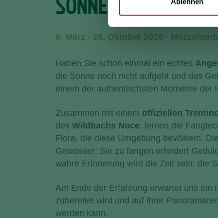
SONNENAUFGANG AM
Ablehnen
9. März - 26. Oktober 2026 · Mezzolom
Haben Sie schon einmal ein echtes
Angel
die Sonne noch nicht aufgeht und das Gebie
einem der authentischsten Momente der R
Zusammen mit einem
offiziellen Trenti
des
Wildbachs Noce
, lernen die Fangt
Flora, die diese Umgebung bevölkern. Di
Gewässer: Sie zu fangen erfordert Geduld
wahre Erinnerung wird die Zeit sein, die S
Am Ende der Erfahrung erwartet uns ein r
zubereitet wird und auf ihrer Panoramate
werden kann.