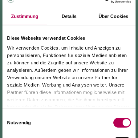
ANREISE
Zustimmung
Details
Über Cookies
INFO ANFRAGE
Diese Webseite verwendet Cookies
Wir verwenden Cookies, um Inhalte und Anzeigen zu
personalisieren, Funktionen für soziale Medien anbieten
Das B&B Martina liegt in der charakteristischen
zu können und die Zugriffe auf unsere Website zu
Ortschaft Mezzocorona in der Rotaliana Königsberg,
analysieren. Außerdem geben wir Informationen zu Ihrer
2 km von der Autobahnausfahrt San Michele
Verwendung unserer Website an unsere Partner für
all'Adige, ca. 20 Min. Fahrzeit von den Städten
soziale Medien, Werbung und Analysen weiter. Unsere
Trento und Bozen und weniger als 1 km vom
Partner führen diese Informationen möglicherweise mit
24. Juli 2026
Radweg Valle dell'Adige und von der Bahnstation
weiteren Daten zusammen, die Sie ihnen bereitgestellt
SEILBAHN MONTE DI MEZZOCORONA WEGEN
haben oder die sie im Rahmen Ihrer Nutzung der Dienste
entfernt.
WARTUNGSARBEITEN GESCHLOSSEN
gesammelt haben.
Die Wohnung der Familie Orgler Corrà ist von einem
Einwilligungsauswahl
Notwendig
weiten Garten mit Kinderspielplatz umgeben; Blick
Die Seilbahn von Monte di Mezzocorona ist
wegen
auf den nahen Monte di Mezzocorona, eine
Modernisierungsarbeiten an der Anlage geschlossen
.
Der Ort Monte ist
ausschließlich zu Fuß erreichbar