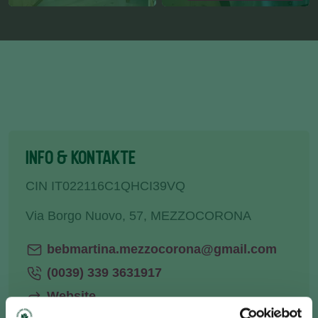
INFO & KONTAKTE
CIN IT022116C1QHCI39VQ
Via Borgo Nuovo, 57, MEZZOCORONA
bebmartina.mezzocorona@gmail.com
(0039) 339 3631917
Website