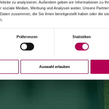
Website zu analysieren. Außerdem geben wir Informationen zu I
WARTUNGSARBEITEN GESCHLOSSEN
EVENTS
r soziale Medien, Werbung und Analysen weiter. Unsere Partner
 Daten zusammen, die Sie ihnen bereitgestellt haben oder die s
Die Seilbahn von Monte di Mezzocorona ist
wegen
Modernisierungsarbeiten an der Anlage geschlossen
.
n.
Der Ort Monte ist
ausschließlich zu Fuß erreichbar
über:
den SAT-500-Wanderweg, die Strada delle Longhe oder
den Klettersteig Burrone Giovanelli.
Dauer der Arbeiten: mindestens 10 Monate
Präferenzen
Statistiken
Auswahl erlauben