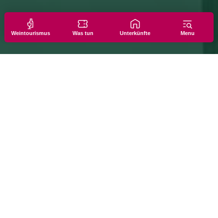
Weintourismus
Was tun
Unterkünfte
Menu
kulturelle Veranstaltungen – hier ist immer etwas los!