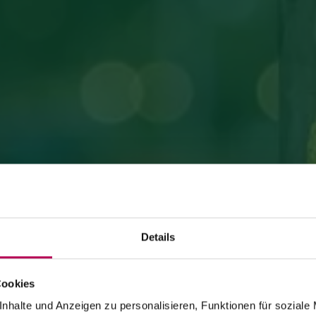
Details
Cookies
24. Juli 2026
SEILBAHN MONTE DI MEZZOCORONA WEGEN
nhalte und Anzeigen zu personalisieren, Funktionen für soziale