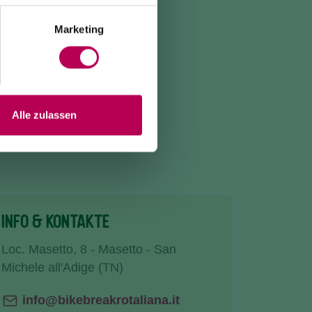
Marketing
Alle zulassen
INFO & KONTAKTE
Loc. Masetto, 8 - Masetto - San
Michele all'Adige (TN)
info@bikebreakrotaliana.it