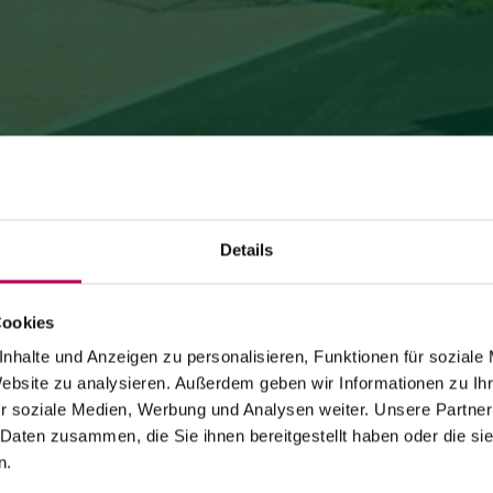
Details
Cookies
24. Juli 2026
SEILBAHN MONTE DI MEZZOCORONA WEGEN
nhalte und Anzeigen zu personalisieren, Funktionen für soziale
Website zu analysieren. Außerdem geben wir Informationen zu I
WARTUNGSARBEITEN GESCHLOSSEN
r soziale Medien, Werbung und Analysen weiter. Unsere Partner
 Daten zusammen, die Sie ihnen bereitgestellt haben oder die s
Die Seilbahn von Monte di Mezzocorona ist
wegen
Modernisierungsarbeiten an der Anlage geschlossen
.
n.
Der Ort Monte ist
ausschließlich zu Fuß erreichbar
über: