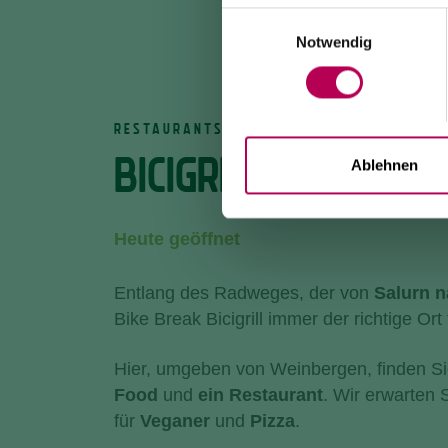
Einwilligungsauswahl
Notwendig
RESTAURANTS
BICIGRILL BIKE BRE
Ablehnen
Heute geöffnet
Entlang des Radweges, der von
Salurn n
Bike Break Bicigrill immer der richtige Or
Hier, umgeben von Weinbergen, finden S
Food
und
ein Restaurant
. Wir erwarten 
für
Veganer
und
Pizza
.