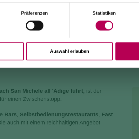
den SAT-500-Wanderweg, die Strada delle Longhe oder
den Klettersteig Burrone Giovanelli.
Dauer der Arbeiten: mindestens 10 Monate
Präferenzen
Statistiken
AK FAEDO
Auswahl erlauben
ach San Michele all 'Adige führt,
ist der
t für einen Zwischenstopp.
ie
Bars
,
Selbstbedienungsrestaurants
,
Fast
Sie auch mit einem reichhaltigen Angebot