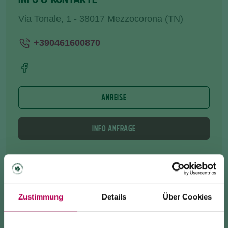
Via Tonale, 1 - 38017 Mezzocorona (TN)
+390461600870
ANREISE
INFO ANFRAGE
Sie finden uns
auf der Straße, die
von San Michele
all 'Adige in Richtung Altopiano della Paganella und
Zustimmung
Details
Über Cookies
Val di Non führt.