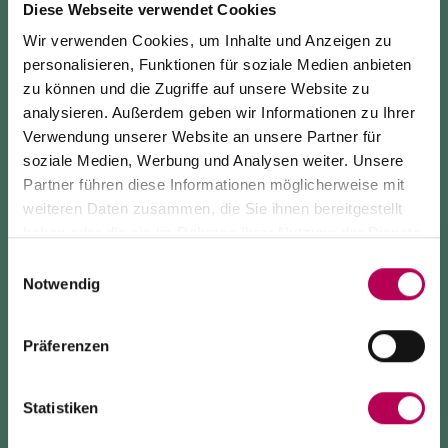
Diese Webseite verwendet Cookies
Dank des bequemen
Parkplatzes
vor der Bar
können Sie ein leckeres
Frühstück
,
Wir verwenden Cookies, um Inhalte und Anzeigen zu
personalisieren, Funktionen für soziale Medien anbieten
einen
Aperitif
mit lokalen Weinen
oder ein
leichtes
zu können und die Zugriffe auf unsere Website zu
und schnelles Mittagessen
genießen.
analysieren. Außerdem geben wir Informationen zu Ihrer
Verwendung unserer Website an unsere Partner für
Hier können Sie auch
lokale Produkte
kaufen, die
soziale Medien, Werbung und Analysen weiter. Unsere
Sie mit nach Hause nehmen können.
Partner führen diese Informationen möglicherweise mit
24. Juli 2026
weiteren Daten zusammen, die Sie ihnen bereitgestellt
SEILBAHN MONTE DI MEZZOCORONA WEGEN
haben oder die sie im Rahmen Ihrer Nutzung der Dienste
WARTUNGSARBEITEN GESCHLOSSEN
gesammelt haben.
Einwilligungsauswahl
Notwendig
Die Seilbahn von Monte di Mezzocorona ist
wegen
Modernisierungsarbeiten an der Anlage geschlossen
.
Der Ort Monte ist
ausschließlich zu Fuß erreichbar
Präferenzen
über: den SAT-500-Wanderweg, die Strada delle Longhe
oder den Klettersteig Burrone Giovanelli.
Dauer der Arbeiten: mindestens 10 Monate
Statistiken