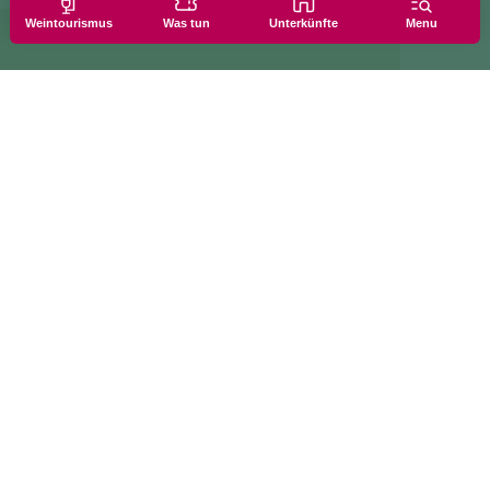
Weintourismus
Was tun
Unterkünfte
Menu
/ 18:30 - 22:00
tionen zu Cookies
Informationen anf
Einstellungen
Newsletter-Abon