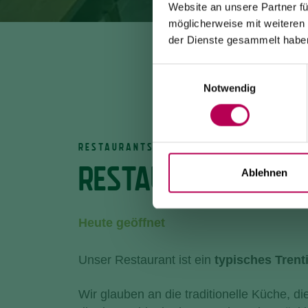
Website an unsere Partner fü
möglicherweise mit weiteren
der Dienste gesammelt habe
Einwilligungsauswahl
Notwendig
RESTAURANTS
RESTAURANT AI PIA
Ablehnen
Heute geöffnet
Unser Restaurant ist ein
typisches Trent
Wir glauben an die traditionelle Küche, di