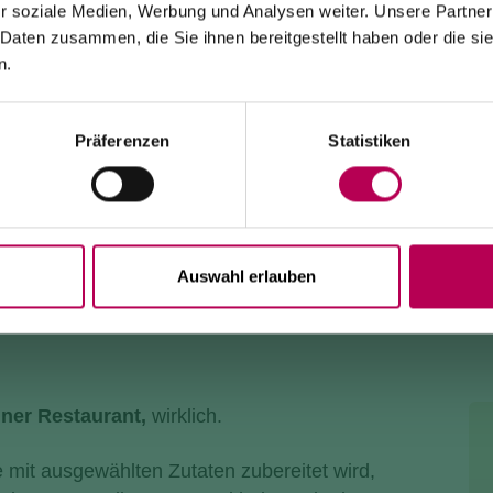
r soziale Medien, Werbung und Analysen weiter. Unsere Partner
 Daten zusammen, die Sie ihnen bereitgestellt haben oder die s
Die Seilbahn von Monte di Mezzocorona ist
wegen
Modernisierungsarbeiten an der Anlage geschlossen
.
n.
Der Ort Monte ist
ausschließlich zu Fuß erreichbar
über:
den SAT-500-Wanderweg, die Strada delle Longhe oder
den Klettersteig Burrone Giovanelli.
Dauer der Arbeiten: mindestens 10 Monate
Präferenzen
Statistiken
NI
Auswahl erlauben
iner Restaurant,
wirklich.
e mit ausgewählten Zutaten zubereitet wird,