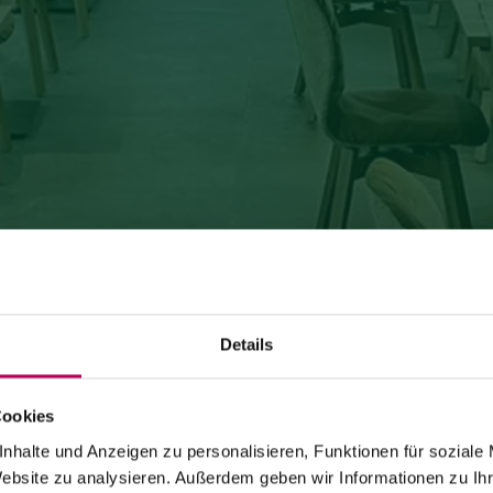
Details
Cookies
24. Juli 2026
SEILBAHN MONTE DI MEZZOCORONA WEGEN
nhalte und Anzeigen zu personalisieren, Funktionen für soziale
Website zu analysieren. Außerdem geben wir Informationen zu I
WARTUNGSARBEITEN GESCHLOSSEN