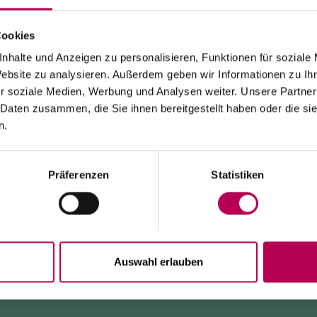
Cookies
24. Juli 2026
SEILBAHN MONTE DI MEZZOCORONA WEGEN
nhalte und Anzeigen zu personalisieren, Funktionen für soziale
Website zu analysieren. Außerdem geben wir Informationen zu I
WARTUNGSARBEITEN GESCHLOSSEN
r soziale Medien, Werbung und Analysen weiter. Unsere Partner
 Daten zusammen, die Sie ihnen bereitgestellt haben oder die s
Die Seilbahn von Monte di Mezzocorona ist
wegen
Modernisierungsarbeiten an der Anlage geschlossen
.
n.
Der Ort Monte ist
ausschließlich zu Fuß erreichbar
über:
den SAT-500-Wanderweg, die Strada delle Longhe oder
den Klettersteig Burrone Giovanelli.
Dauer der Arbeiten: mindestens 10 Monate
Präferenzen
Statistiken
ACCO
Auswahl erlauben