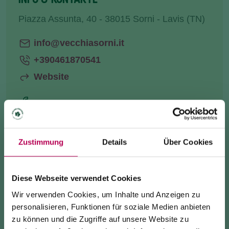
Piazza Assunta, 40 - 38015 Sorni - Lavis (TN)
info@vecchiasorni.it
+390461870541
Website
ANREISE
Zustimmung
Details
Über Cookies
INFO ANFRAGE
Diese Webseite verwendet Cookies
Wir verwenden Cookies, um Inhalte und Anzeigen zu
personalisieren, Funktionen für soziale Medien anbieten
Wir befinden uns auf
dem Hügel
von Pressano,
zu können und die Zugriffe auf unsere Website zu