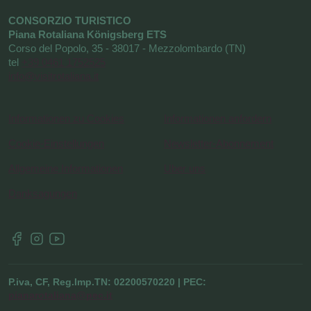
CONSORZIO TURISTICO
Piana Rotaliana Königsberg ETS
Corso del Popolo, 35 - 38017 - Mezzolombardo (TN)
tel
+39 0461 1752525
info@visitrotaliana.it
Informationen zu Cookies
Informationen anfordern
Cookie-Einstellungen
Newsletter-Abonnement
Allgemeine Informationen
Uber uns
Danksagungen
P.iva, CF, Reg.Imp.TN: 02200570220 | PEC:
pianarotaliana@pec.it