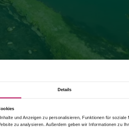
Details
Cookies
24. Juli 2026
SEILBAHN MONTE DI MEZZOCORONA WEGEN
nhalte und Anzeigen zu personalisieren, Funktionen für soziale
Website zu analysieren. Außerdem geben wir Informationen zu I
WARTUNGSARBEITEN GESCHLOSSEN