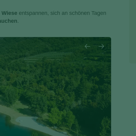
n
Wiese
entspannen, sich an schönen Tagen
tauchen
.