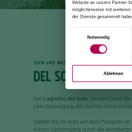
Website an unsere Partner fü
möglicherweise mit weiteren
der Dienste gesammelt habe
Einwilligungsauswahl
Notwendig
SEEN UND WASSERFÄLLE
DEL SOLE-TEICH
Ablehnen
Der
Laghetto del Sole
, benannt nach
Dr.
eine Abzweigung des Baches Noce entsta
Stellen Sie Ihr Auto auf dem Parkplatz an
kurzen Spaziergang durch die Weinberge 