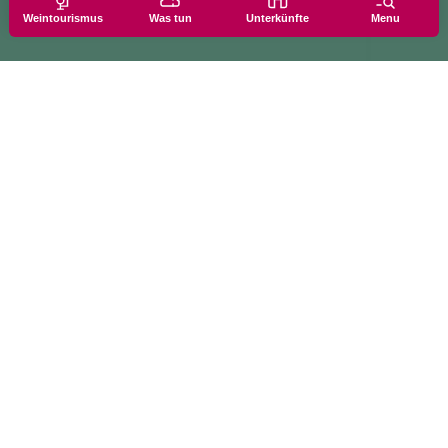
Weintourismus
Was tun
Unterkünfte
Menu
tionen zu Cookies
Informationen anf
Einstellungen
Newsletter-Abon