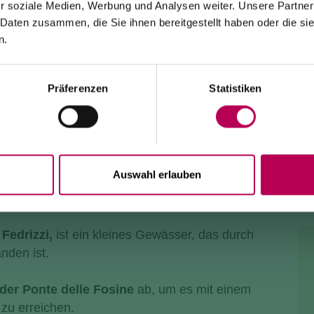
r soziale Medien, Werbung und Analysen weiter. Unsere Partner
 Daten zusammen, die Sie ihnen bereitgestellt haben oder die s
Die Seilbahn von Monte di Mezzocorona ist
wegen
Modernisierungsarbeiten an der Anlage geschlossen
.
n.
Der Ort Monte ist
ausschließlich zu Fuß erreichbar
über:
den SAT-500-Wanderweg, die Strada delle Longhe oder
den Klettersteig Burrone Giovanelli.
Dauer der Arbeiten: mindestens 10 Monate
Präferenzen
Statistiken
Auswahl erlauben
 Fedrizzi,
ist ein kleines Gewässer, das durch
nden ist.
der Ponte delle Fosine
ab, um es mit einem
zu erreichen.