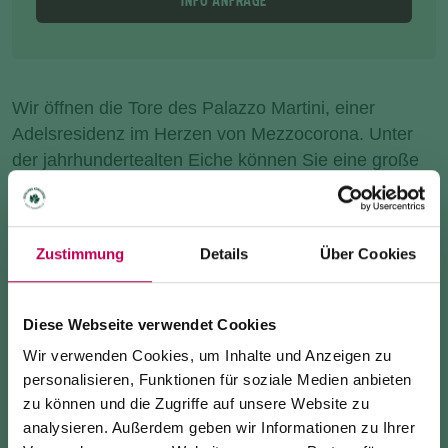
INFO ANFRAGE
Wir öffnen die Tore des Palazzo Martini, einer
Adelsresidenz im Herzen von Mezzocorona. Unter
der jahrhundertealten Eiche können Sie eine große
Auswahl an
Trento Doc-Schaumweinen
genießen,
die von den Kellereien der Rotaliana Königsberg
produziert werden.
Zustimmung
Details
Über Cookies
Musik
und ein DJ-Set von MetthewP begleiten Ihren
Aperitif.
Diese Webseite verwendet Cookies
Wir verwenden Cookies, um Inhalte und Anzeigen zu
Auf der Karte finden Sie neben köstlichen
Snacks
personalisieren, Funktionen für soziale Medien anbieten
von Dolomiti Street Food auch
Gin
aus unseren
zu können und die Zugriffe auf unsere Website zu
Destillerien.
analysieren. Außerdem geben wir Informationen zu Ihrer