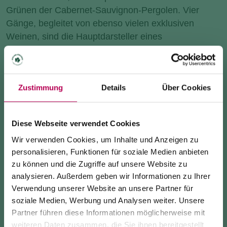
Grünen der Cabernet-Sauvignon-Pergolen. Vier
Gänge, begleitet von ebenso vielen exklusiven
Weinen, sind die Hauptdarsteller eines
unvergesslichen Juli-Abends.
Preis
: 85 € pro Person
Zustimmung
Details
Über Cookies
FREITAG, 7. AUGUST – 19:30 UHR
ABENDESSEN IM WEINBERG MIT DEM
Diese Webseite verwendet Cookies
RESTAURANT AUGURIO
Wir verwenden Cookies, um Inhalte und Anzeigen zu
personalisieren, Funktionen für soziale Medien anbieten
Das Team des Restaurants „Augurio“ aus Trient
zu können und die Zugriffe auf unsere Website zu
kreiert ein Abendessen ganz im Zeichen der
analysieren. Außerdem geben wir Informationen zu Ihrer
Sommeraromen. Ein strukturiertes Vier-Gänge-
Verwendung unserer Website an unsere Partner für
Menü, streng abgestimmt auf die Endrizzi-Weine,
soziale Medien, Werbung und Analysen weiter. Unsere
Partner führen diese Informationen möglicherweise mit
wird den Gaumen anregen und diesen Abend
24. Juli 2026
weiteren Daten zusammen, die Sie ihnen bereitgestellt
einzigartig machen. Es wird eine perfekte