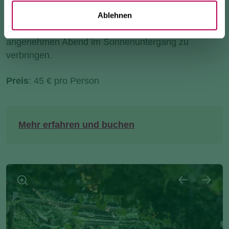
Geltung gebracht. Ein Aperitif mitten im Grünen der
Reben, zwischen Sommerdüften, authentischen
Ablehnen
Aromen und Gourmet-Details, um einen
angenehmen Abend im Sonnenuntergang zu
verbringen.
Preis
: 45 € pro Person
Mehr erfahren und buchen