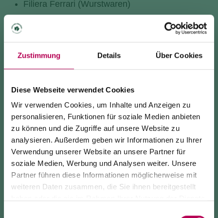
Filiera Ferrari (Wurstwaren)
Da Rizz (Süßspeisen)
Genießen Sie im Laufe des Abends die Gespräche
Zustimmung
Details
Über Cookies
mit den Erzeugern, das Teroldego-Risotto und die
dezente Hintergrundmusik.
Diese Webseite verwendet Cookies
Nutzen Sie zudem die Gelegenheit, den nächtlichen
Wir verwenden Cookies, um Inhalte und Anzeigen zu
Himmel durch das Teleskop der Experten der
personalisieren, Funktionen für soziale Medien anbieten
Fondazione Museo Civico di Rovereto zu
zu können und die Zugriffe auf unsere Website zu
beobachten.
analysieren. Außerdem geben wir Informationen zu Ihrer
Verwendung unserer Website an unsere Partner für
soziale Medien, Werbung und Analysen weiter. Unsere
Machen Sie zum Abschluss eine kleine Zeitreise:
Partner führen diese Informationen möglicherweise mit
Bewundern Sie in der Ausstellung im Inneren des
24. Juli 2026
weiteren Daten zusammen, die Sie ihnen bereitgestellt
Klosters historische Fotos und Weinbaugeräte aus
SEILBAHN MONTE DI MEZZOCORONA WEGEN
haben oder die sie im Rahmen Ihrer Nutzung der Dienste
dem frühen 20. Jahrhundert (in Zusammenarbeit mit
WARTUNGSARBEITEN GESCHLOSSEN
gesammelt haben.
Einwilligungsauswahl
dem Museo Etnografico Trentino San Michele).