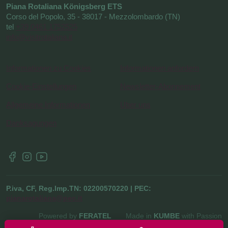
Piana Rotaliana Königsberg ETS
Corso del Popolo, 35 - 38017 - Mezzolombardo (TN)
tel
+39 0461 1752525
info@visitrotaliana.it
Informationen zu Cookies
Informationen anfordern
Cookie-Einstellungen
Newsletter-Abonnement
Allgemeine Informationen
Uber uns
Danksagungen
P.iva, CF, Reg.Imp.TN: 02200570220 | PEC:
pianarotaliana@pec.it
Powered by
FERATEL
Made in
KUMBE
with Passion