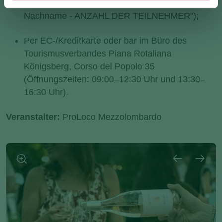
(Verwendungszweck: "Calici di stelle - Vor- und
Nachname - ANZAHL DER TEILNEHMER");
Per EC-/Kreditkarte oder bar im Büro des
Tourismusverbandes Piana Rotaliana
Königsberg, Corso del Popolo 35
(Öffnungszeiten: 09:00–12:30 Uhr und 13:30–
16:30 Uhr).
Veranstalter:
ProLoco Mezzolombardo