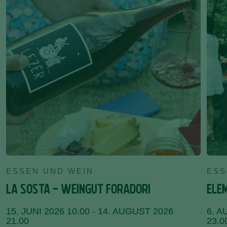
ESSEN UND WEIN
ESS
LA SOSTA - WEINGUT FORADORI
ELE
15. JUNI 2026 10.00 - 14. AUGUST 2026
6. A
21.00
23.0