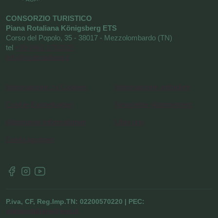
CONSORZIO TURISTICO
Piana Rotaliana Königsberg ETS
Corso del Popolo, 35 - 38017 - Mezzolombardo (TN)
tel
+39 0461 1752525
info@visitrotaliana.it
Informationen zu Cookies
Informationen anfordern
Cookie-Einstellungen
Newsletter-Abonnement
Allgemeine Informationen
Uber uns
Danksagungen
P.iva, CF, Reg.Imp.TN: 02200570220 | PEC:
pianarotaliana@pec.it