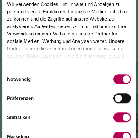
Wir verwenden Cookies, um Inhalte und Anzeigen zu
personalisieren, Funktionen für soziale Medien anbieten
zu können und die Zugriffe auf unsere Website zu
analysieren. Außerdem geben wir Informationen zu Ihrer
DAS KÖNNTE DICH AUCH INTERESSIEREN
Verwendung unserer Website an unsere Partner für
soziale Medien, Werbung und Analysen weiter. Unsere
Partner führen diese Informationen möglicherweise mit
24. Juli 2026
weiteren Daten zusammen, die Sie ihnen bereitgestellt
SEILBAHN MONTE DI MEZZOCORONA WEGEN
haben oder die sie im Rahmen Ihrer Nutzung der Dienste
WARTUNGSARBEITEN GESCHLOSSEN
gesammelt haben.
Einwilligungsauswahl
Notwendig
Die Seilbahn von Monte di Mezzocorona ist
wegen
Modernisierungsarbeiten an der Anlage geschlossen
.
Der Ort Monte ist
ausschließlich zu Fuß erreichbar
Präferenzen
über: den SAT-500-Wanderweg, die Strada delle Longhe
oder den Klettersteig Burrone Giovanelli.
Dauer der Arbeiten: mindestens 10 Monate
Statistiken
Marketing