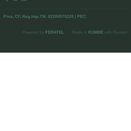
P.iva, CF, Reg.Imp.TN: 02200570220 | PEC:
pianarotaliana@pec.it
Powered by
FERATEL
Made in
KUMBE
with Passion