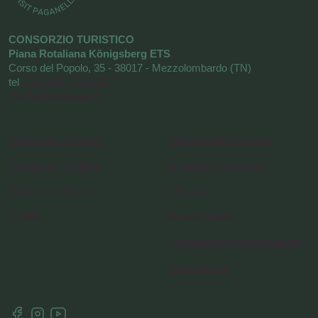
CONSORZIO TURISTICO
Piana Rotaliana Königsberg ETS
Corso del Popolo, 35 - 38017 - Mezzolombardo (TN)
tel
+39 0461 1752525
info@visitrotaliana.it
Informativa Cookies
Richiesta informazioni
Preferenze Cookies
Iscrizione Newsletter
Informativa Privacy
Chi siamo
Credits
Area operatori
Amministrazione trasparente
Area Stampa