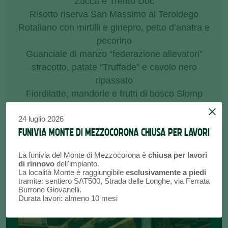
Zucca e Trento Doc
Risotto riserva San Massimo al Teroldego
Rotaliano con mirtilli e ginepro, petto d’anatra e
pecorino
Guanciale di manzo “federazione allevatori”
stracotto, patate “Truffade” e cavolo nero
ripassato
Fiordilatte, mandorle e frutti di bosco Slomp
24 luglio 2026
FUNIVIA MONTE DI MEZZOCORONA CHIUSA PER LAVORI
La funivia del Monte di Mezzocorona è
chiusa per lavori
di rinnovo
dell'impianto.
La località Monte è raggiungibile
esclusivamente a piedi
tramite: sentiero SAT500, Strada delle Longhe, via Ferrata
Burrone Giovanelli.
Durata lavori: almeno 10 mesi