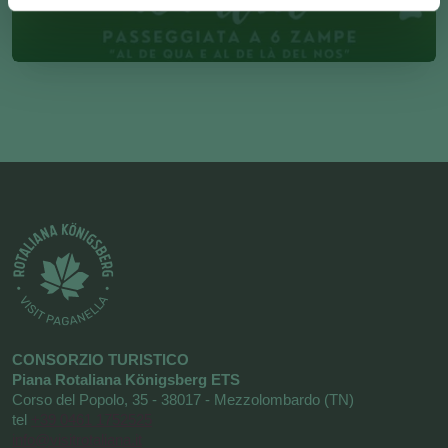
CONSORZIO TURISTICO
Piana Rotaliana Königsberg ETS
Corso del Popolo, 35 - 38017 - Mezzolombardo (TN)
tel
+39 0461 1752525
info@visitrotaliana.it