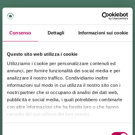
INFO E CONTATTI
info@visitrotaliana.it
Consenso
Dettagli
Informazioni sui cookie
+39 0461 1752525
COME ARRIVARE
Questo sito web utilizza i cookie
Utilizziamo i cookie per personalizzare contenuti ed
annunci, per fornire funzionalità dei social media e per
RICHIEDI INFORMAZIONI
analizzare il nostro traffico. Condividiamo inoltre
informazioni sul modo in cui utilizza il nostro sito con i
nostri partner che si occupano di analisi dei dati web,
pubblicità e social media, i quali potrebbero combinarle
con altre informazioni che ha fornito loro o che hanno
DOMENICA 12 OTTOBRE ORE 9.30 A MEZZOCORONA
raccolto dal suo utilizzo dei loro servizi.
24 luglio 2026
"Una goccia per il futuro ODV" propone:
FUNIVIA MONTE DI MEZZOCORONA CHIUSA PER LAVORI
Selezione