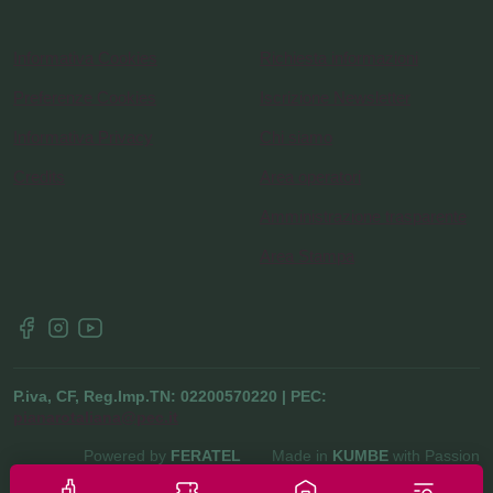
Informativa Cookies
Richiesta informazioni
Preferenze Cookies
Iscrizione Newsletter
Informativa Privacy
Chi siamo
Credits
Area operatori
Amministrazione trasparente
Area Stampa
P.iva, CF, Reg.Imp.TN: 02200570220 | PEC:
pianarotaliana@pec.it
Powered by
FERATEL
Made in
KUMBE
with Passion