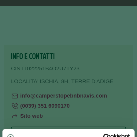
INFO E CONTATTI
CIN IT022251B4O2U7TY23
LOCALITA' ISCHIA, 8H, TERRE D'ADIGE
info@camperstopebnbnavis.com
(0039) 351 6090170
Sito web
COME ARRIVARE