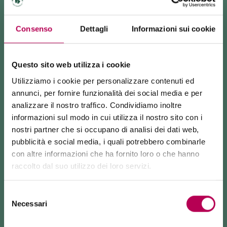
RICHIEDI INFORMAZIONI
Consenso
Dettagli
Informazioni sui cookie
Questo sito web utilizza i cookie
BED & BREAKFAST E CAMPER STOP NAVIS
si
Utilizziamo i cookie per personalizzare contenuti ed
trova a Nave San Rocco, un piccolo paese non
annunci, per fornire funzionalità dei social media e per
distante dal capoluogo trentino, adiacente alla pista
analizzare il nostro traffico. Condividiamo inoltre
informazioni sul modo in cui utilizza il nostro sito con i
ciclabile della Val d’Adige e completamente immersa
nostri partner che si occupano di analisi dei dati web,
nel verde della Rotaliana Königsberg. La struttura è
pubblicità e social media, i quali potrebbero combinarle
integrata nella nostra nuova casa, dove abbiamo
con altre informazioni che ha fornito loro o che hanno
preparato anche una sosta camper. Il camper stop
raccolto dal suo utilizzo dei loro servizi.
24 luglio 2026
Navis offre ampie piazzole in prato dotate di
FUNIVIA MONTE DI MEZZOCORONA CHIUSA PER LAVORI
colonnina per l'aggancio idrico ed elettrico
.
Selezione
Il Camper Stop Navis è un'area sosta progettata per
Necessari
La funivia del Monte di Mezzocorona è
chiusa per lavori
del
fornire al
...
di rinnovo
dell'impianto.
consenso
La località Monte è raggiungibile
esclusivamente a piedi