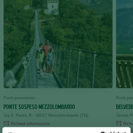
Punti panoramici
Punti pa
PONTE SOSPESO MEZZOLOMBARDO
BELVEDE
Via S. Pietro, 8 - 38017 Mezzolombardo (TN)
Strada P
Richiedi informazioni
Richi
+3904611752525
+390