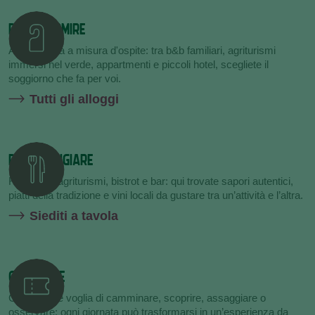
DOVE DORMIRE
Accoglienza a misura d'ospite: tra b&b familiari, agriturismi
immersi nel verde, appartmenti e piccoli hotel, scegliete il
soggiorno che fa per voi.
Tutti gli alloggi
DOVE MANGIARE
Ristoranti, agriturismi, bistrot e bar: qui trovate sapori autentici,
piatti della tradizione e vini locali da gustare tra un’attività e l’altra.
Siediti a tavola
COSA FARE
Che abbiate voglia di camminare, scoprire, assaggiare o
osservare: ogni giornata può trasformarsi in un’esperienza da