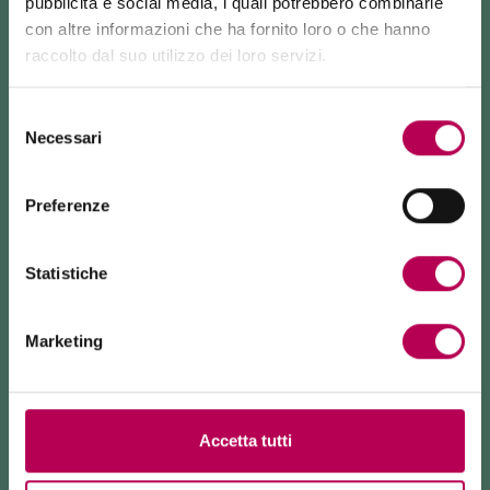
pubblicità e social media, i quali potrebbero combinarle
Tel. 0461 602648
con altre informazioni che ha fornito loro o che hanno
Email
raccolto dal suo utilizzo dei loro servizi.
24 luglio 2026
FUNIVIA MONTE DI MEZZOCORONA CHIUSA PER LAVORI
BIBLIOTECA DI SAN MICHELE
Selezione
ALL'ADIGE
Necessari
La funivia del Monte di Mezzocorona è
chiusa per lavori
del
Via F. Biasi, 1
di rinnovo
dell'impianto.
consenso
La località Monte è raggiungibile
esclusivamente a piedi
San Michele all’Adige
tramite: sentiero SAT500, Strada delle Longhe, via Ferrata
Tel. 0461 650955
Preferenze
Burrone Giovanelli.
Email
Durata lavori: almeno 10 mesi
Statistiche
PUNTO DI LETTURA DI NAVE
SAN ROCCO
Via IV Novembre, 14
Marketing
Nave San Rocco - Terre
d'Adige
Tel. 0461 870027
Email
Accetta tutti