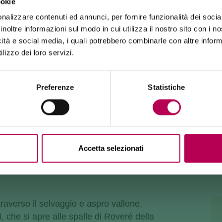
ookie
24 luglio 2026
nalizzare contenuti ed annunci, per fornire funzionalità dei socia
FUNIVIA MONTE DI MEZZOCORONA CHIUSA PER LAVORI
inoltre informazioni sul modo in cui utilizza il nostro sito con i 
icità e social media, i quali potrebbero combinarle con altre inform
La funivia del Monte di Mezzocorona è
chiusa per lavori
di rinnovo
dell'impianto.
lizzo dei loro servizi.
La località Monte è raggiungibile
esclusivamente a piedi
tramite: sentiero SAT500, Strada delle Longhe, via Ferrata
Burrone Giovanelli.
Durata lavori: almeno 10 mesi
Preferenze
Statistiche
 - RIF. MALGA KRAUN (SAT
Accetta selezionati
raverso il selvaggio e aspro vallone,
, che si apre alle spalle di Roveré della