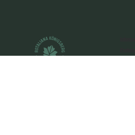
Informa
Prefer
Informa
Credits
CONSORZIO TURISTICO
Piana Rotaliana Königsberg ETS
Corso del Popolo, 35 - 38017 -
Mezzolombardo (TN)
tel
+39 0461 1752525
info@visitrotaliana.it
P.iva, CF, Reg.Imp.TN: 02200570220 | PEC:
pianar