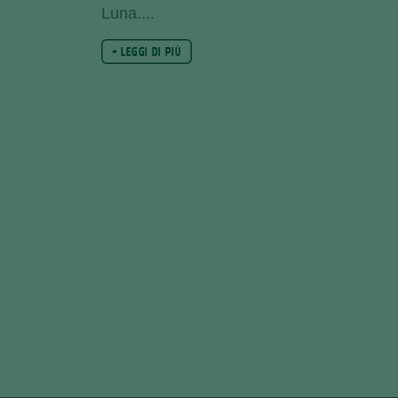
Luna.
...
+ LEGGI DI PIÙ