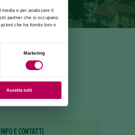
l media e per analizzare il
nostri partner che si occupano
azioni che ha fornito loro o
Marketing
 507)
Accetta tutti
INFO E CONTATTI