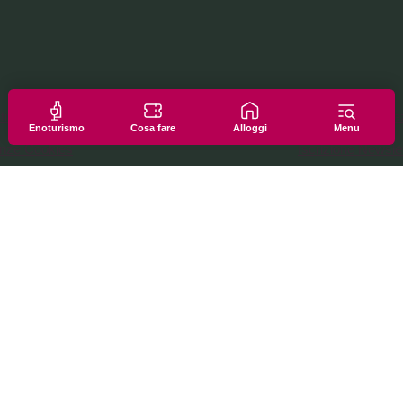
tiva Cookies
Richiesta informa
Enoturismo
Cosa fare
Alloggi
Menu
enze Cookies
Iscrizione Newsle
tiva Privacy
Chi siamo
Area operatori
Amministrazione 
Area Stampa
otaliana@pec.it