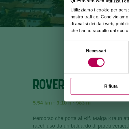
Questo sito web utilizza i c
Utilizziamo i cookie per perso
nostro traffico. Condividiamo 
di analisi dei dati web, pubbl
che hanno raccolto dal suo uti
Selezione
Necessari
del
consenso
ROVERÉ DELLA LUNA
Rifiuta
5.54 km · 3:10 h · 983 m
Percorso che porta al Rif. Malga Kraun att
racchiuso da un baluardo di pareti verticali