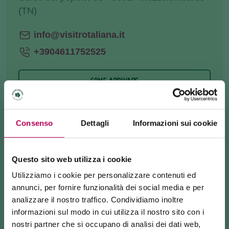
(TN)
info@visitrotaliana.it
+3904611752525
COME ARRIVARE
RICHIEDI INFORMAZIONI
Consenso
Dettagli
Informazioni sui cookie
Questo sito web utilizza i cookie
Per arrivare su questa piattaforma panoramica
Utilizziamo i cookie per personalizzare contenuti ed
nascosta nella natura, dovete percorrere un breve
annunci, per fornire funzionalità dei social media e per
sentiero saliscendi che parte a lato del
Giardino dei
analizzare il nostro traffico. Condividiamo inoltre
Ciucioi
a Lavis.
informazioni sul modo in cui utilizza il nostro sito con i
nostri partner che si occupano di analisi dei dati web,