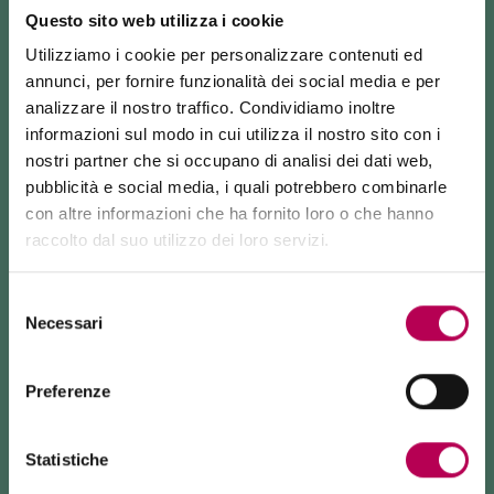
Questo sito web utilizza i cookie
Ogni giorno vi proponiamo golose
colazioni
con un
ampio assortimento di brioches e dolcetti, pane
Utilizziamo i cookie per personalizzare contenuti ed
fresco di ogni tipo e serviamo
caffè artigianale
.
annunci, per fornire funzionalità dei social media e per
analizzare il nostro traffico. Condividiamo inoltre
informazioni sul modo in cui utilizza il nostro sito con i
Nelle pause pranzo qui trovate
piatti veloci
caldi e
nostri partner che si occupano di analisi dei dati web,
freddi.
pubblicità e social media, i quali potrebbero combinarle
con altre informazioni che ha fornito loro o che hanno
La sera invece
aperitivi
con un'attenzione
raccolto dal suo utilizzo dei loro servizi.
particolare alla scelta di vini locali: la nostra famiglia
24 luglio 2026
FUNIVIA MONTE DI MEZZOCORONA CHIUSA PER LAVORI
ha infatti anche una piccola cantina,
Klinger
, sulle
Selezione
colline sopra Lavis.
Necessari
La funivia del Monte di Mezzocorona è
chiusa per lavori
del
di rinnovo
dell'impianto.
consenso
La località Monte è raggiungibile
esclusivamente a piedi
tramite: sentiero SAT500, Strada delle Longhe, via Ferrata
Preferenze
Burrone Giovanelli.
Durata lavori: almeno 10 mesi
Statistiche