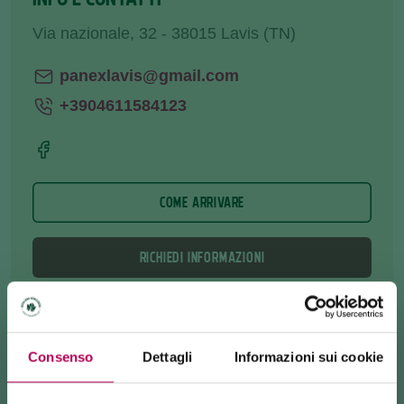
Via nazionale, 32 - 38015 Lavis (TN)
panexlavis@gmail.com
+3904611584123
COME ARRIVARE
RICHIEDI INFORMAZIONI
Ci troviamo all’
ingresso del paese
, in prossimità
Consenso
Dettagli
Informazioni sui cookie
della ciclabile e della stazione della Trento-Malè.