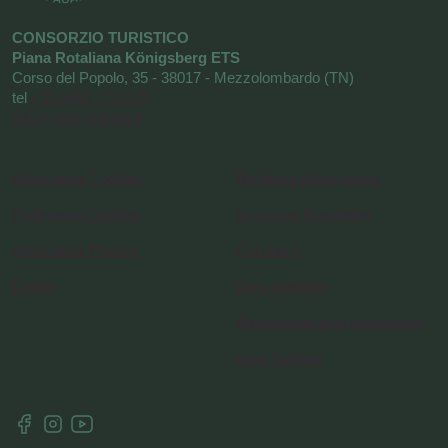
CONSORZIO TURISTICO
Piana Rotaliana Königsberg ETS
Corso del Popolo, 35 - 38017 - Mezzolombardo (TN)
tel
+39 0461 1752525
info@visitrotaliana.it
Informativa Cookies
Richiesta informazioni
Preferenze Cookies
Iscrizione Newsletter
Informativa Privacy
Chi siamo
Credits
Area operatori
Amministrazione trasparente
Area Stampa