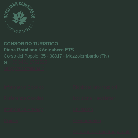
CONSORZIO TURISTICO
Piana Rotaliana Königsberg ETS
Corso del Popolo, 35 - 38017 - Mezzolombardo (TN)
tel
+39 0461 1752525
info@visitrotaliana.it
Informativa Cookies
Richiesta informazioni
Preferenze Cookies
Iscrizione Newsletter
Informativa Privacy
Chi siamo
Credits
Area operatori
Amministrazione trasparente