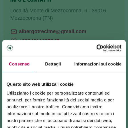
Località Monte di Mezzocorona, 6 - 38016
Mezzocorona (TN)
albergotrecime@gmail.com
+3904611637647
Consenso
Dettagli
Informazioni sui cookie
COME ARRIVARE
Questo sito web utilizza i cookie
RICHIEDI INFORMAZIONI
Utilizziamo i cookie per personalizzare contenuti ed
annunci, per fornire funzionalità dei social media e per
analizzare il nostro traffico. Condividiamo inoltre
informazioni sul modo in cui utilizza il nostro sito con i
Siamo sul
Monte di Mezzocorona
, un altopiano
nostri partner che si occupano di analisi dei dati web,
raggiungibile a piedi o in funivia dal borgo di
pubblicità e social media, i quali potrebbero combinarle