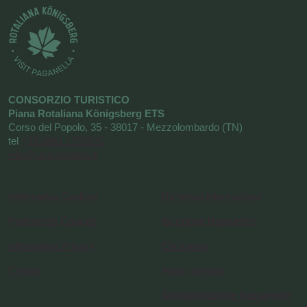
CONSORZIO TURISTICO
Piana Rotaliana Königsberg ETS
Corso del Popolo, 35 - 38017 - Mezzolombardo (TN)
tel
+39 0461 1752525
info@visitrotaliana.it
Informativa Cookies
Richiesta informazioni
Preferenze Cookies
Iscrizione Newsletter
Informativa Privacy
Chi siamo
Credits
Area operatori
Amministrazione trasparente