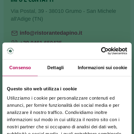
Via Postal, 39 - 38010 Grumo - San Michele
all'Adige (TN)
info@ristorantedapino.it
+39 0461 650435
Sito web
Consenso
Dettagli
Informazioni sui cookie
COME ARRIVARE
RICHIEDI INFORMAZIONI
Questo sito web utilizza i cookie
Utilizziamo i cookie per personalizzare contenuti ed
annunci, per fornire funzionalità dei social media e per
analizzare il nostro traffico. Condividiamo inoltre
informazioni sul modo in cui utilizza il nostro sito con i
Siamo una
grande famiglia
e ci teniamo a
nostri partner che si occupano di analisi dei dati web,
condividere con voi lo spirito che ci unisce.
pubblicità e social media, i quali potrebbero combinarle