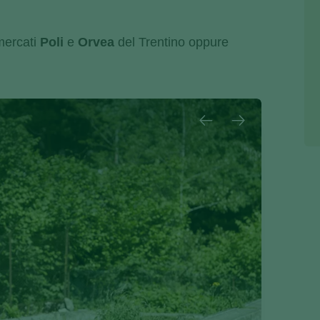
.
rmercati
Poli
e
Orvea
del Trentino oppure