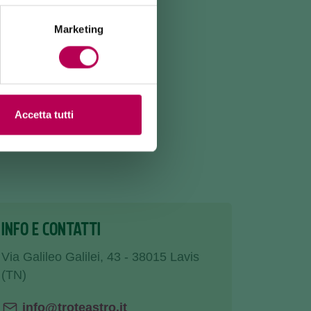
Marketing
Accetta tutti
INFO E CONTATTI
Via Galileo Galilei, 43 - 38015 Lavis
(TN)
info@troteastro.it