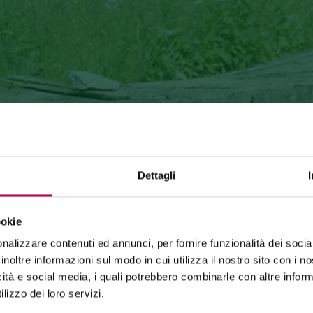
Dettagli
ookie
24 luglio 2026
nalizzare contenuti ed annunci, per fornire funzionalità dei socia
FUNIVIA MONTE DI MEZZOCORONA CHIUSA PER LAVORI
inoltre informazioni sul modo in cui utilizza il nostro sito con i 
icità e social media, i quali potrebbero combinarle con altre inform
La funivia del Monte di Mezzocorona è
chiusa per lavori
di rinnovo
dell'impianto.
lizzo dei loro servizi.
La località Monte è raggiungibile
esclusivamente a piedi
tramite: sentiero SAT500, Strada delle Longhe, via Ferrata