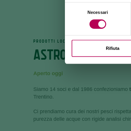
Selezione
Necessari
del
consenso
PRODOTTI LOCALI
Rifiuta
ASTRO TROTE
Aperto oggi
Siamo 14 soci e dal 1986 confezioniamo
Trentino.
Ci prendiamo cura dei nostri pesci rispett
purezza delle acque con rigide analisi chi