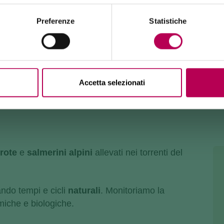
Burrone Giovanelli.
Durata lavori: almeno 10 mesi
Preferenze
Statistiche
Accetta selezionati
trote
e
salmerini alpini
allevati nei torrenti del
ando tempi e cicli
naturali
. Monitoriamo la
miche e biologiche.