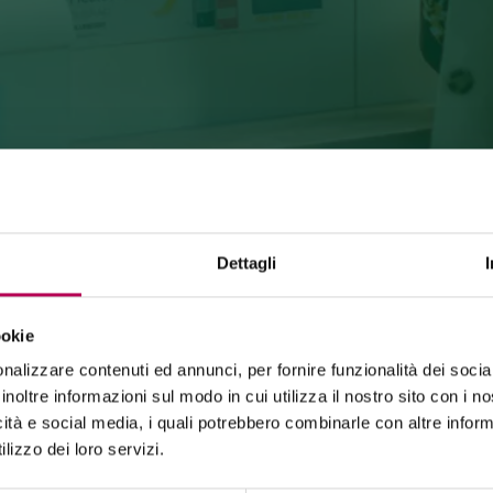
Dettagli
ookie
24 luglio 2026
nalizzare contenuti ed annunci, per fornire funzionalità dei socia
FUNIVIA MONTE DI MEZZOCORONA CHIUSA PER LAVORI
inoltre informazioni sul modo in cui utilizza il nostro sito con i 
icità e social media, i quali potrebbero combinarle con altre inform
La funivia del Monte di Mezzocorona è
chiusa per lavori
di rinnovo
dell'impianto.
lizzo dei loro servizi.
La località Monte è raggiungibile
esclusivamente a piedi
tramite: sentiero SAT500, Strada delle Longhe, via Ferrata