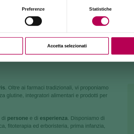
Burrone Giovanelli.
Durata lavori: almeno 10 mesi
Preferenze
Statistiche
Accetta selezionati
is
.
Oltre ai farmaci tradizionali, vi proponiamo
a glutine, integratori alimentari e prodotti per
a di
persone
e di
esperienza
. Disponiamo di
a, fitoterapia ed erboristeria, prima infanzia,