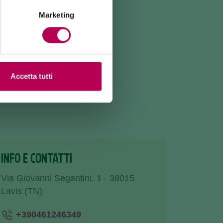
Marketing
Accetta tutti
INFO E CONTATTI
Via Giovanni Segantini, 1 - 38015
Lavis (TN)
+390461246349