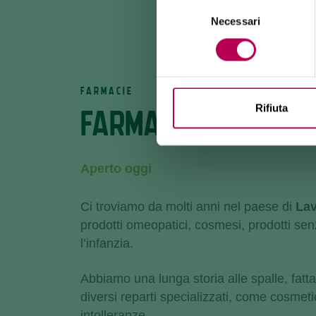
Selezione
Necessari
del
consenso
FARMACIE
Rifiuta
FARMACIA ROMANI
Aperto oggi
Ci troviamo da molti anni nel paese di
Lav
prodotti omeopatici, cosmesi, prodotti senz
l’infanzia.
Abbiamo una lunga storia alle spalle, fatt
diversi reparti specializzati, come cosmetic
intolleranze.