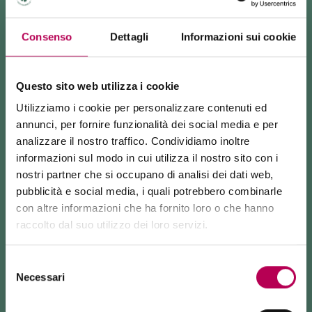
Consenso
Dettagli
Informazioni sui cookie
Questo sito web utilizza i cookie
Utilizziamo i cookie per personalizzare contenuti ed
annunci, per fornire funzionalità dei social media e per
SINFONIE DI NATALE
analizzare il nostro traffico. Condividiamo inoltre
informazioni sul modo in cui utilizza il nostro sito con i
Rassegna di concerti e spettacoli natalizi
nostri partner che si occupano di analisi dei dati web,
pubblicità e social media, i quali potrebbero combinarle
con altre informazioni che ha fornito loro o che hanno
raccolto dal suo utilizzo dei loro servizi.
24 luglio 2026
FUNIVIA MONTE DI MEZZOCORONA CHIUSA PER LAVORI
ARRIVO DI SAN NICOLÒ IN
Selezione
FAEDO, IL PAESE DEL
ROTALIANA KÖNIGSBERG
Necessari
La funivia del Monte di Mezzocorona è
chiusa per lavori
del
PRESEPE
di rinnovo
dell'impianto.
Tra luci scintillanti accogliamo
consenso
La località Monte è raggiungibile
esclusivamente a piedi
Il più grande presepe del
San Nicolò: porterà doni e