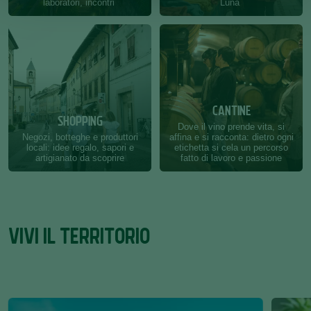
laboratori, incontri
Luna
CANTINE
SHOPPING
Dove il vino prende vita, si
Negozi, botteghe e produttori
affina e si racconta: dietro ogni
locali: idee regalo, sapori e
etichetta si cela un percorso
artigianato da scoprire
fatto di lavoro e passione
VIVI IL TERRITORIO