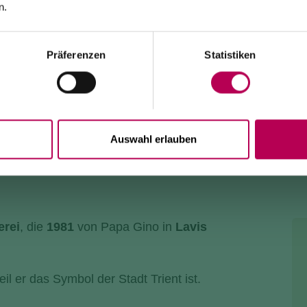
Modernisierungsarbeiten an der Anlage geschlossen
.
n.
Der Ort Monte ist
ausschließlich zu Fuß erreichbar
über:
den SAT-500-Wanderweg, die Strada delle Longhe oder
den Klettersteig Burrone Giovanelli.
Dauer der Arbeiten: mindestens 10 Monate
Präferenzen
Statistiken
DLER
Auswahl erlauben
erei
, die
1981
von Papa Gino in
Lavis
eil er das Symbol der Stadt Trient ist.