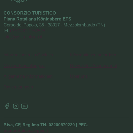
CONSORZIO TURISTICO
Piana Rotaliana Königsberg ETS
Corso del Popolo, 35 - 38017 - Mezzolombardo (TN)
tel
+39 0461 1752525
info@visitrotaliana.it
Informationen zu Cookies
Informationen anfordern
Cookie-Einstellungen
Newsletter-Abonnement
Allgemeine Informationen
Uber uns
Danksagungen
P.iva, CF, Reg.Imp.TN: 02200570220 | PEC:
pianarotaliana@pec.it