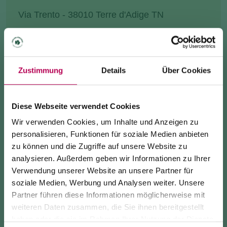
Via Trento - 38010 Terre d'Adige TN
info@prolocozambana.com
+390461240077
Zustimmung
Details
Über Cookies
ANREISE
Diese Webseite verwendet Cookies
INFO ANFRAGE
Wir verwenden Cookies, um Inhalte und Anzeigen zu
personalisieren, Funktionen für soziale Medien anbieten
zu können und die Zugriffe auf unsere Website zu
analysieren. Außerdem geben wir Informationen zu Ihrer
Die kleine Kirche der Heiligen Philipp und Jakobus
Verwendung unserer Website an unsere Partner für
stammt aus dem
Jahr 1539
und befindet sich
soziale Medien, Werbung und Analysen weiter. Unsere
Partner führen diese Informationen möglicherweise mit
in
Zambana Vecchia
.
24. Juli 2026
weiteren Daten zusammen, die Sie ihnen bereitgestellt
SEILBAHN MONTE DI MEZZOCORONA WEGEN
haben oder die sie im Rahmen Ihrer Nutzung der Dienste
Nach dem zerstörerischen
Erdrutsch von 1955