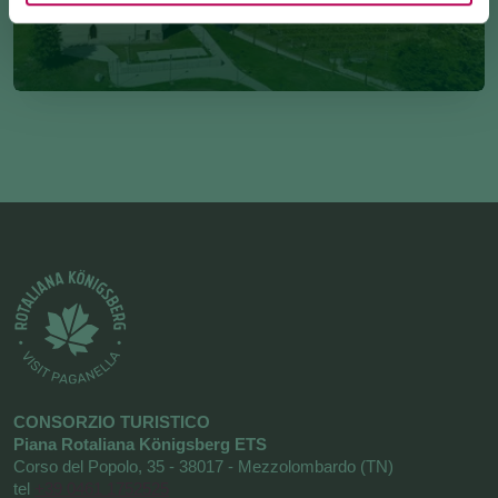
CONSORZIO TURISTICO
Piana Rotaliana Königsberg ETS
Corso del Popolo, 35 - 38017 - Mezzolombardo (TN)
tel
+39 0461 1752525