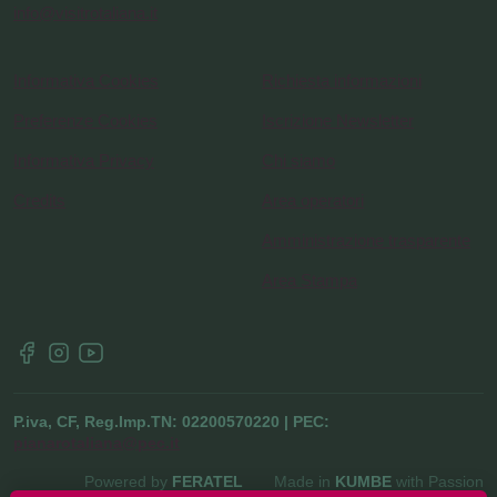
info@visitrotaliana.it
Informativa Cookies
Richiesta informazioni
Preferenze Cookies
Iscrizione Newsletter
Informativa Privacy
Chi siamo
Credits
Area operatori
Amministrazione trasparente
Area Stampa
P.iva, CF, Reg.Imp.TN: 02200570220 | PEC:
pianarotaliana@pec.it
Powered by
FERATEL
Made in
KUMBE
with Passion