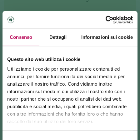
info@prolocozambana.com
+390461240077
Consenso
Dettagli
Informazioni sui cookie
COME ARRIVARE
Questo sito web utilizza i cookie
RICHIEDI INFORMAZIONI
Utilizziamo i cookie per personalizzare contenuti ed
annunci, per fornire funzionalità dei social media e per
analizzare il nostro traffico. Condividiamo inoltre
informazioni sul modo in cui utilizza il nostro sito con i
La piccola Chiesa dei Santi Filippo e Giacomo, è
nostri partner che si occupano di analisi dei dati web,
del
1539
e si trova a
Zambana Vecchia
.
pubblicità e social media, i quali potrebbero combinarle
con altre informazioni che ha fornito loro o che hanno
Ricostruita a seguito della rovinosa
frana del 1955
,
raccolto dal suo utilizzo dei loro servizi.
24 luglio 2026
si pone oggi come luogo della memoria collettiva, in
FUNIVIA MONTE DI MEZZOCORONA CHIUSA PER LAVORI
cui la comunità di Zambana si identifica.
Selezione