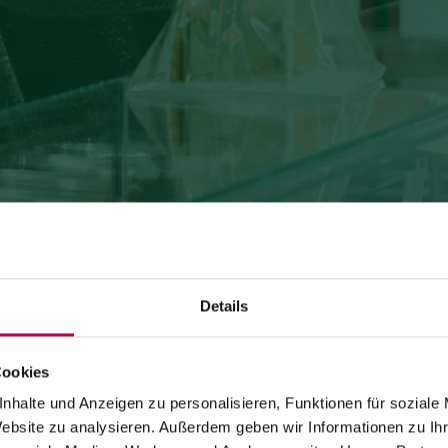
Details
Cookies
24. Juli 2026
SEILBAHN MONTE DI MEZZOCORONA WEGEN
nhalte und Anzeigen zu personalisieren, Funktionen für soziale
Website zu analysieren. Außerdem geben wir Informationen zu I
WARTUNGSARBEITEN GESCHLOSSEN