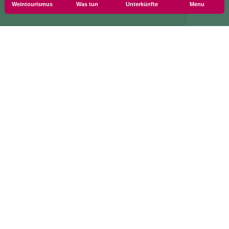
Weintourismus
Was tun
Unterkünfte
Menu
/ 15:30 - 18:30
tionen zu Cookies
Informationen anf
Einstellungen
Newsletter-Abon
ine Informationen
Uber uns