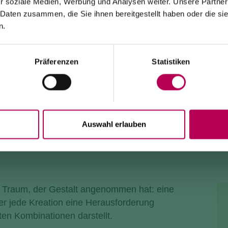
r soziale Medien, Werbung und Analysen weiter. Unsere Partner
 Daten zusammen, die Sie ihnen bereitgestellt haben oder die s
Die Seilbahn von Monte di Mezzocorona ist
wegen
Modernisierungsarbeiten an der Anlage geschlossen
.
n.
Der Ort Monte ist
ausschließlich zu Fuß erreichbar
über:
den SAT-500-Wanderweg, die Strada delle Longhe oder
den Klettersteig Burrone Giovanelli.
Dauer der Arbeiten: mindestens 10 Monate
Präferenzen
Statistiken
Auswahl erlauben
n Traum, der Gestalt angenommen hat: eine
r jede Kreation eine Herausforderung
n Kombinationen darstellt.