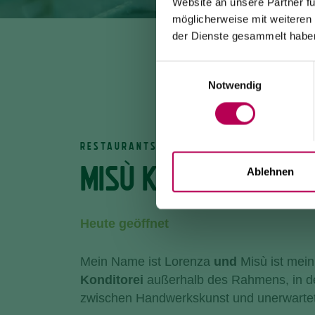
Website an unsere Partner fü
möglicherweise mit weiteren
der Dienste gesammelt habe
Einwilligungsauswahl
Notwendig
RESTAURANTS
MISÙ KONDITOREI
Ablehnen
Heute geöffnet
Mein Name ist Lorenza
und
Misù ist mei
Konditorei
außerhalb des Rahmens, in de
zwischen Handwerkskunst und unerwartete