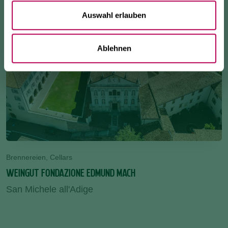
Auswahl erlauben
Ablehnen
Brennereien, Cellars
WEINGUT FONDAZIONE EDMUND MACH
San Michele all'Adige