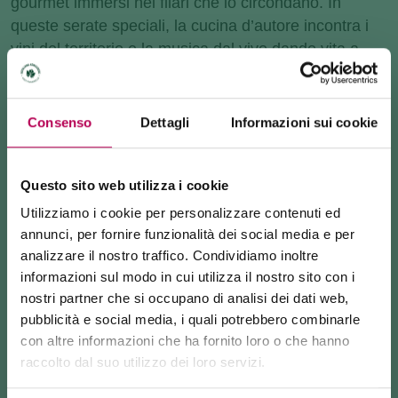
gourmet immersi nei filari che lo circondano. In
queste serate speciali, la cucina d’autore incontra i
vini del territorio e la musica dal vivo dando vita a
un’atmosfera suggestiva.
Consenso
Dettagli
Informazioni sui cookie
ELEMENTI IN VIGNA
Aperitivi gourmet immersi nei filari con
vini del territorio e musica live
Questo sito web utilizza i cookie
Scopri di più
Utilizziamo i cookie per personalizzare contenuti ed
annunci, per fornire funzionalità dei social media e per
6) WINE NIGHTS - CANTINA ROTALIANA
analizzare il nostro traffico. Condividiamo inoltre
informazioni sul modo in cui utilizza il nostro sito con i
venerdì 19-26 giugno / 3-10-17-24-31 luglio dalle
nostri partner che si occupano di analisi dei dati web,
ore 18:00 alle 23:00
pubblicità e social media, i quali potrebbero combinarle
con altre informazioni che ha fornito loro o che hanno
raccolto dal suo utilizzo dei loro servizi.
Ogni Wine Night è pensata per offrirvi un’esperienza
24 luglio 2026
di degustazione che valorizza la ricchezza dei vini
FUNIVIA MONTE DI MEZZOCORONA CHIUSA PER LAVORI