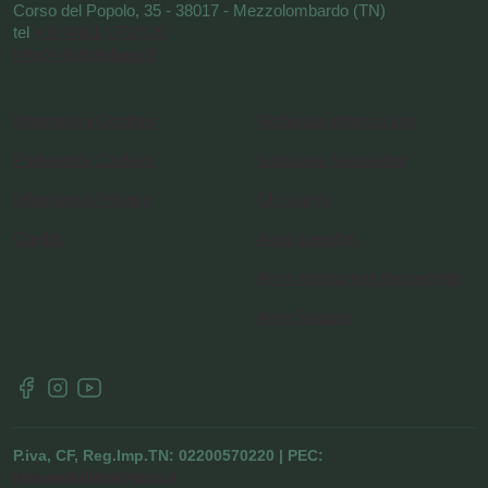
Corso del Popolo, 35 - 38017 - Mezzolombardo (TN)
tel
+39 0461 1752525
info@visitrotaliana.it
Informativa Cookies
Richiesta informazioni
Preferenze Cookies
Iscrizione Newsletter
Informativa Privacy
Chi siamo
Credits
Area operatori
Amministrazione trasparente
Area Stampa
P.iva, CF, Reg.Imp.TN: 02200570220 | PEC:
pianarotaliana@pec.it