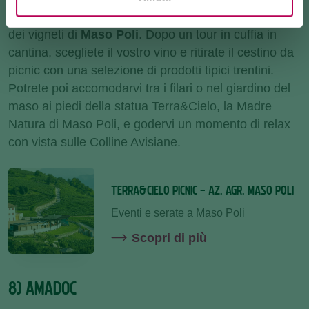
Vivete un’esperienza di gusto immersi nella quiete
dei vigneti di
Maso Poli
. Dopo un tour in cuffia in
cantina, scegliete il vostro vino e ritirate il cestino da
picnic con una selezione di prodotti tipici trentini.
Potrete poi accomodarvi tra i filari o nel giardino del
maso ai piedi della statua Terra&Cielo, la Madre
Natura di Maso Poli, e godervi un momento di relax
con vista sulle Colline Avisiane.
TERRA&CIELO PICNIC - AZ. AGR. MASO POLI
Eventi e serate a Maso Poli
Scopri di più
8) AMADOC