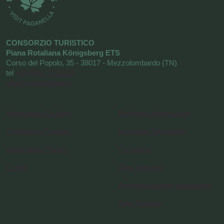
CONSORZIO TURISTICO
Piana Rotaliana Königsberg ETS
Corso del Popolo, 35 - 38017 - Mezzolombardo (TN)
tel
+39 0461 1752525
info@visitrotaliana.it
Informativa Cookies
Richiesta informazioni
Preferenze Cookies
Iscrizione Newsletter
Informativa Privacy
Chi siamo
Credits
Area operatori
Amministrazione trasparente
Area Stampa