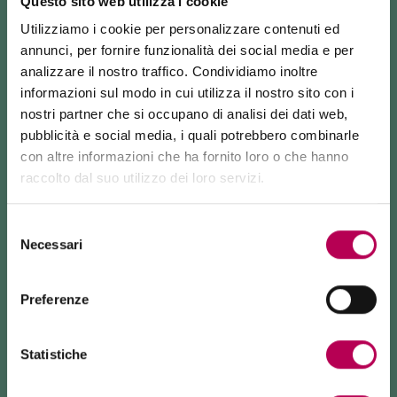
Questo sito web utilizza i cookie
MEZZOLOMBARDO
Utilizziamo i cookie per personalizzare contenuti ed
annunci, per fornire funzionalità dei social media e per
COME ARRIVARE
analizzare il nostro traffico. Condividiamo inoltre
informazioni sul modo in cui utilizza il nostro sito con i
nostri partner che si occupano di analisi dei dati web,
RICHIEDI INFORMAZIONI
pubblicità e social media, i quali potrebbero combinarle
con altre informazioni che ha fornito loro o che hanno
raccolto dal suo utilizzo dei loro servizi.
24 luglio 2026
FUNIVIA MONTE DI MEZZOCORONA CHIUSA PER LAVORI
"Percorso della salute" - Itierario facile e accessibile,
Selezione
su pista ciclopedonale quasi interamente
Necessari
La funivia del Monte di Mezzocorona è
chiusa per lavori
del
pianeggiante, in posizione rialzata e panoramica
di rinnovo
dell'impianto.
consenso
La località Monte è raggiungibile
esclusivamente a piedi
sugli argini del torrente Noce, tra i vigneti.
tramite: sentiero SAT500, Strada delle Longhe, via Ferrata
Preferenze
Burrone Giovanelli.
Durata lavori: almeno 10 mesi
Il centro della Piana Rotaliana offre un'apertura
Statistiche
insolita per una valle alpina: questo è uno dei punti
più ampi della Valle dell'Adige e la posizione