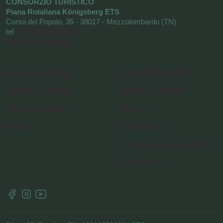
CONSORZIO TURISTICO
Piana Rotaliana Königsberg ETS
Corso del Popolo, 35 - 38017 - Mezzolombardo (TN)
tel
+39 0461 1752525
info@visitrotaliana.it
Informativa Cookies
Richiesta informazioni
Preferenze Cookies
Iscrizione Newsletter
Informativa Privacy
Chi siamo
Credits
Area operatori
Amministrazione trasparente
Area Stampa