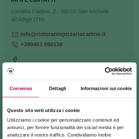
Località Cadino, 2 - 38010 San Michele
all'Adige (TN)
info@ristorantepizzeriacadino.it
+390461 650136
COME ARRIVARE
Consenso
Dettagli
Informazioni sui cookie
RICHIEDI INFORMAZIONI
Questo sito web utilizza i cookie
Utilizziamo i cookie per personalizzare contenuti ed
annunci, per fornire funzionalità dei social media e per
Siamo in località Cadino, ai piedi della
analizzare il nostro traffico. Condividiamo inoltre
partenza
Ferrata Rio Secco
.