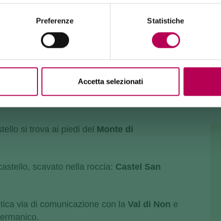
Burrone Giovanelli.
Durata lavori: almeno 10 mesi
Preferenze
Statistiche
Accetta selezionati
tello si trova ai piedi del
Monte di
stello, scavato nella roccia:
Castel San
antica via di comunicazione con la
Val di Non
e
germanico.