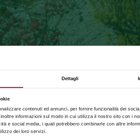
Dettagli
ookie
24 luglio 2026
nalizzare contenuti ed annunci, per fornire funzionalità dei socia
FUNIVIA MONTE DI MEZZOCORONA CHIUSA PER LAVORI
inoltre informazioni sul modo in cui utilizza il nostro sito con i 
icità e social media, i quali potrebbero combinarle con altre inform
La funivia del Monte di Mezzocorona è
chiusa per lavori
di rinnovo
dell'impianto.
lizzo dei loro servizi.
La località Monte è raggiungibile
esclusivamente a piedi
tramite: sentiero SAT500, Strada delle Longhe, via Ferrata