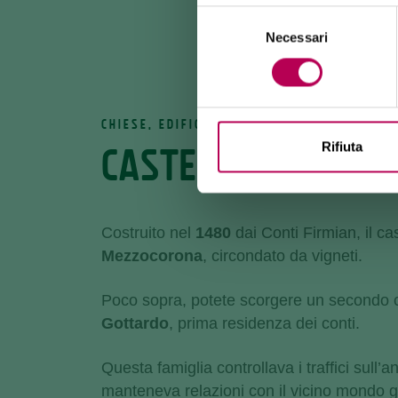
Selezione
Necessari
del
consenso
CHIESE, EDIFICI E MONUMENTI
Rifiuta
CASTEL FIRMIAN
Costruito nel
1480
dai Conti Firmian, il cas
Mezzocorona
, circondato da vigneti.
Poco sopra, potete scorgere un secondo ca
Gottardo
, prima residenza dei conti.
Questa famiglia controllava i traffici sull’
manteneva relazioni con il vicino mondo 