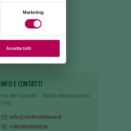
Marketing
Accetta tutti
INFO E CONTATTI
Via del Castello - 38016 Mezzocorona
(TN)
info@visitrotaliana.it
+393391920216