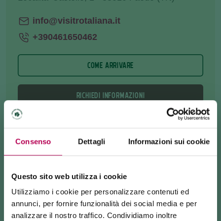
info@visitrotaliana.it
+390461650462
COME ARRIVARE
RICHIEDI INFORMAZIONI
Consenso
Dettagli
Informazioni sui cookie
Guardando la distesa di vigneti e boschi che
risalgono la collina di
Faedo
, notate il Castello di
Monreale (o Königsberg) che spicca come una
Questo sito web utilizza i cookie
sentinella.
Utilizziamo i cookie per personalizzare contenuti ed
annunci, per fornire funzionalità dei social media e per
Un tempo dominava dall’alto la Piana Rotaliana e
analizzare il nostro traffico. Condividiamo inoltre