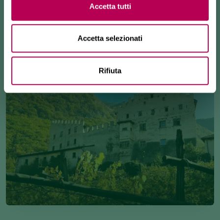
Accetta tutti
speciali, come le
giornate FAI
,
Palazzi Aperti
o
durante eventi.
Accetta selezionati
Rifiuta