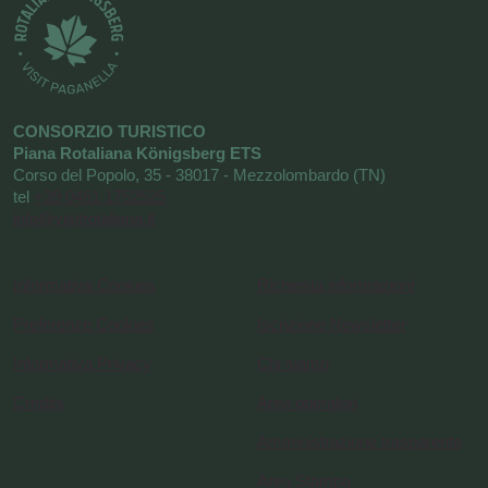
CONSORZIO TURISTICO
Piana Rotaliana Königsberg ETS
Corso del Popolo, 35 - 38017 - Mezzolombardo (TN)
tel
+39 0461 1752525
info@visitrotaliana.it
Informativa Cookies
Richiesta informazioni
Preferenze Cookies
Iscrizione Newsletter
Informativa Privacy
Chi siamo
Credits
Area operatori
Amministrazione trasparente
Area Stampa