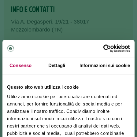
INFO E CONTATTI
Via A. Degasperi, 19/21 - 38017
Mezzolombardo (TN)
info@farmaciacampagnola.it
+390461601032
Consenso
Dettagli
Informazioni sui cookie
Questo sito web utilizza i cookie
COME ARRIVARE
Utilizziamo i cookie per personalizzare contenuti ed
annunci, per fornire funzionalità dei social media e per
RICHIEDI INFORMAZIONI
analizzare il nostro traffico. Condividiamo inoltre
informazioni sul modo in cui utilizza il nostro sito con i
nostri partner che si occupano di analisi dei dati web,
pubblicità e social media, i quali potrebbero combinarle