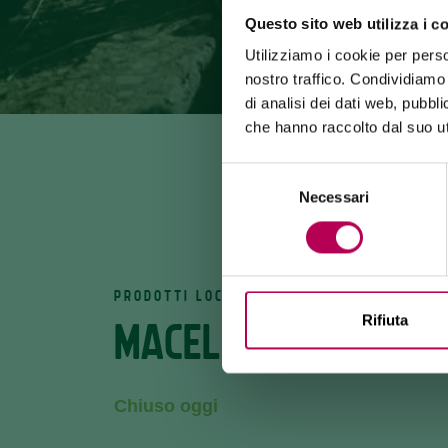
Questo sito web utilizza i c
Utilizziamo i cookie per perso
nostro traffico. Condividiamo 
di analisi dei dati web, pubbl
che hanno raccolto dal suo uti
Selezione
Necessari
del
consenso
PRODOTTI LOCALI
Rifiuta
MACELLERIA ANEGH
Chiuso oggi