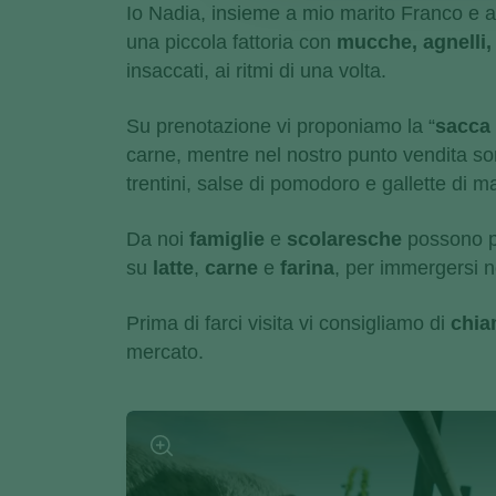
Io Nadia, insieme a mio marito Franco e ai
una piccola fattoria con
mucche, agnelli, 
insaccati, ai ritmi di una volta.
Su prenotazione vi proponiamo la “
sacca 
carne, mentre nel nostro punto vendita so
trentini, salse di pomodoro e gallette di m
Da noi
famiglie
e
scolaresche
possono pa
su
latte
,
carne
e
farina
, per immergersi n
Prima di farci visita vi consigliamo di
chia
mercato.