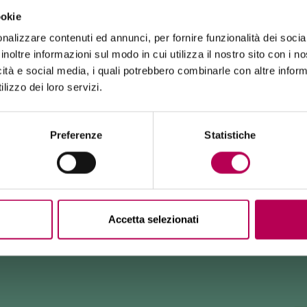
ookie
24 luglio 2026
nalizzare contenuti ed annunci, per fornire funzionalità dei socia
FUNIVIA MONTE DI MEZZOCORONA CHIUSA PER LAVORI
inoltre informazioni sul modo in cui utilizza il nostro sito con i 
icità e social media, i quali potrebbero combinarle con altre inform
La funivia del Monte di Mezzocorona è
chiusa per lavori
di rinnovo
dell'impianto.
lizzo dei loro servizi.
La località Monte è raggiungibile
esclusivamente a piedi
tramite: sentiero SAT500, Strada delle Longhe, via Ferrata
Burrone Giovanelli.
Durata lavori: almeno 10 mesi
Preferenze
Statistiche
Accetta selezionati
E TANEGHE