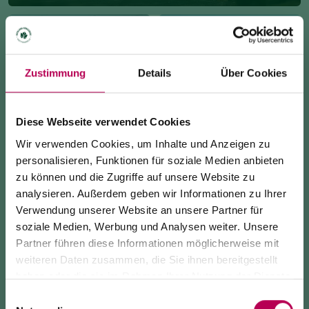
Zustimmung
Details
Über Cookies
MONTE DI MEZZOCORONA
Diese Webseite verwendet Cookies
FAHRRAD
Natur, Highlights & Ausblicke
Wir verwenden Cookies, um Inhalte und Anzeigen zu
Radtouren und Radwege
auf 891 m ü. M.
personalisieren, Funktionen für soziale Medien anbieten
zu können und die Zugriffe auf unsere Website zu
analysieren. Außerdem geben wir Informationen zu Ihrer
Verwendung unserer Website an unsere Partner für
soziale Medien, Werbung und Analysen weiter. Unsere
Partner führen diese Informationen möglicherweise mit
24. Juli 2026
KLETTERSTEIGE UND
weiteren Daten zusammen, die Sie ihnen bereitgestellt
SEILBAHN MONTE DI MEZZOCORONA WEGEN
KLETTERFELSEN
ATTRAKTIONEN
haben oder die sie im Rahmen Ihrer Nutzung der Dienste
WARTUNGSARBEITEN GESCHLOSSEN
Ausgebaute Routen für jedes
Hängebrücken und
gesammelt haben.
Einwilligungsauswahl
Level
Aussichtspunkte