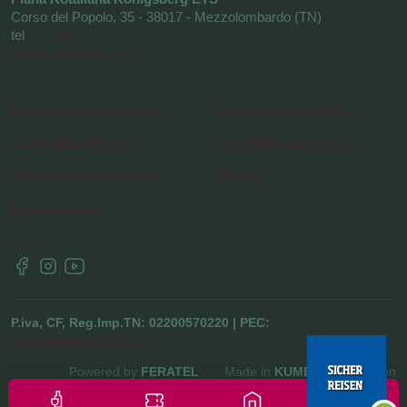
Corso del Popolo, 35 - 38017 - Mezzolombardo (TN)
tel
+39 0461 1752525
info@visitrotaliana.it
Informationen zu Cookies
Informationen anfordern
Cookie-Einstellungen
Newsletter-Abonnement
Allgemeine Informationen
Uber uns
Danksagungen
P.iva, CF, Reg.Imp.TN: 02200570220 | PEC:
pianarotaliana@pec.it
Powered by
FERATEL
Made in
KUMBE
with Passion