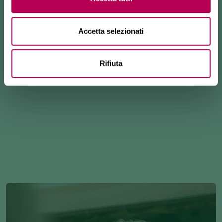
BIKE
Percorsi cicloturistici e piste
ciclabili
Accetta selezionati
Rifiuta