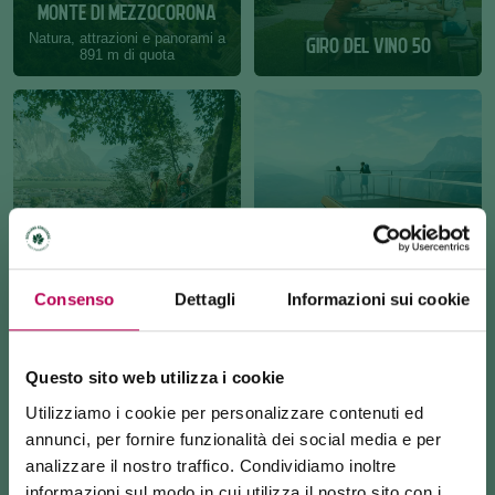
MONTE DI MEZZOCORONA
Natura, attrazioni e panorami a
GIRO DEL VINO 50
891 m di quota
VIE FERRATE E FALESIE
ATTRAZIONI
Itinerari attrezzati per ogni
Ponti sospesi e punti
Consenso
Dettagli
Informazioni sui cookie
livello
panoramici
Questo sito web utilizza i cookie
Utilizziamo i cookie per personalizzare contenuti ed
annunci, per fornire funzionalità dei social media e per
analizzare il nostro traffico. Condividiamo inoltre
informazioni sul modo in cui utilizza il nostro sito con i