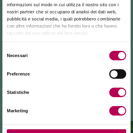
informazioni sul modo in cui utilizza il nostro sito con i
nostri partner che si occupano di analisi dei dati web,
pubblicità e social media, i quali potrebbero combinarle
con altre informazioni che ha fornito loro o che hanno
raccolto dal suo utilizzo dei loro servizi.
24 luglio 2026
FUNIVIA MONTE DI MEZZOCORONA CHIUSA PER LAVORI
Selezione
Necessari
La funivia del Monte di Mezzocorona è
chiusa per lavori
del
BIOTOPO LA ROCCHETTA
BIOTOPO FOCI DELL'AVISIO
di rinnovo
dell'impianto.
consenso
La località Monte è raggiungibile
esclusivamente a piedi
tramite: sentiero SAT500, Strada delle Longhe, via Ferrata
Preferenze
Burrone Giovanelli.
Durata lavori: almeno 10 mesi
TI POTREBBE INTERESSARE
Statistiche
Marketing