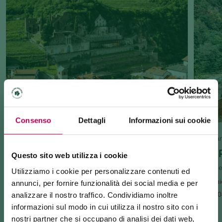
Consenso
Dettagli
Informazioni sui cookie
Chiese, edifici e monumenti
Punti pa
GIARDINO DEI CIUCIOI
PUNTO 
Questo sito web utilizza i cookie
Corso de
Utilizziamo i cookie per personalizzare contenuti ed
Lavis
Richi
annunci, per fornire funzionalità dei social media e per
Vicolo dei Ciucioi - 38015 Lavis (TN)
+390
analizzare il nostro traffico. Condividiamo inoltre
Richiedi informazioni
informazioni sul modo in cui utilizza il nostro sito con i
+3904611752525
nostri partner che si occupano di analisi dei dati web,