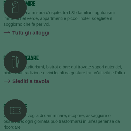
DOVE DORMIRE
Accoglienza a misura d'ospite: tra b&b familiari, agriturismi
immersi nel verde, appartmenti e piccoli hotel, scegliete il
soggiorno che fa per voi.
Tutti gli alloggi
DOVE MANGIARE
Ristoranti, agriturismi, bistrot e bar: qui trovate sapori autentici,
piatti della tradizione e vini locali da gustare tra un’attività e l’altra.
Siediti a tavola
COSA FARE
Che abbiate voglia di camminare, scoprire, assaggiare o
osservare: ogni giornata può trasformarsi in un’esperienza da
ricordare.