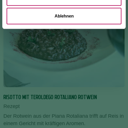
Ablehnen
RISOTTO MIT TEROLDEGO ROTALIANO ROTWEIN
Rezept
Der Rotwein aus der Piana Rotaliana trifft auf Reis in
einem Gericht mit kräftigen Aromen.